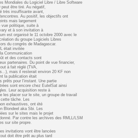
s Mondiales du Logiciel Libre / Libre Software
 peut être tiré. Au négatif,
 très insuffisante avant,
encontres. Au positif, les objectifs ont
eints mais largement
vue politique, suite à
ary et à son invitation à
um est organisé le 11 octobre 2000 avec le
création du groupe Logiciels Libres
 lors du congrès de Madagascar.
 était invitée
e la Communication
oût et des contacts sont
ux partenaires. Du point de vue financier,
out à fait réglé (TVA,
...), mais il resterait environ 20 KF non
nt la publication était
 prêts pour l’instant. Une partie
trées sont encore chez EutelSat ainsi
les. Leur acquisition reste à
e les placer sur le site, un groupe de travail
r cette tâche. Les
 non exhaustives, ont été
en Blondeel aka Sbi. Les
ées sur le sites mais le projet
ndonné. Par contre les archives des RMLL/LSM
s sur site propre.
s invitations vont être lancées
tout doit être prêt au plus tard