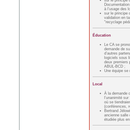
sur le principe
Documentation 
à l’usage des lo
sur le principe
validation en t
"recyclage péd
Éducation
Le CA se pronon
demande de sub
d’autres parten
logiciels sous 
deux premiers 
ABUL-BCD ;
Une équipe se r
Local
À la demande d’
l’unanimité sur 
où se tiendraie
(conférences, r
Bertrand Jélowi
ancienne salle 
étudiée plus en 