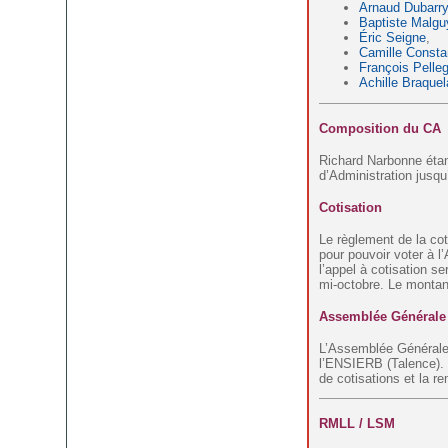
Arnaud Dubarr
Baptiste Malgu
Éric Seigne
,
Camille Const
François Pelleg
Achille Braquel
Composition du CA
Richard Narbonne étan
d’Administration jusq
Cotisation
Le règlement de la cot
pour pouvoir voter à 
l’appel à cotisation se
mi-octobre. Le montant
Assemblée Générale
L’Assemblée Générale
l’ENSIERB (Talence). L
de cotisations et la r
RMLL / LSM