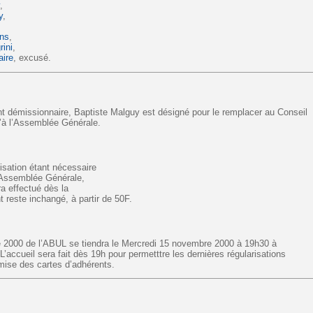
y
,
y
,
ans
,
rini
,
aire
, excusé.
t démissionnaire, Baptiste Malguy est désigné pour le remplacer au Conseil
u’à l’Assemblée Générale.
isation étant nécessaire
l’Assemblée Générale,
ra effectué dès la
 reste inchangé, à partir de 50F.
 2000 de l’ABUL se tiendra le Mercredi 15 novembre 2000 à 19h30 à
’accueil sera fait dès 19h pour permetttre les dernières régularisations
emise des cartes d’adhérents.