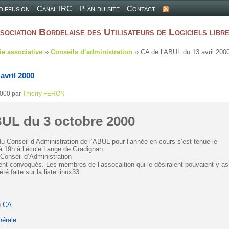
 diffusion
Canal IRC
Plan du site
Contact
sociation Bordelaise des Utilisateurs de Logiciels libr
ie associative
››
Conseils d’administration
›› CA de l’ABUL du 13 avril 200
avril 2000
2000
par
Thierry FERON
BUL du 3 octobre 2000
u Conseil d’Administration de l’ABUL pour l’année en cours s’est tenue le
à 19h à l’école Lange de Gradignan.
onseil d’Administration
ient convoqués. Les membres de l’assocaition qui le désiraient pouvaient y ass
té faite sur la liste linux33.
u CA
érale