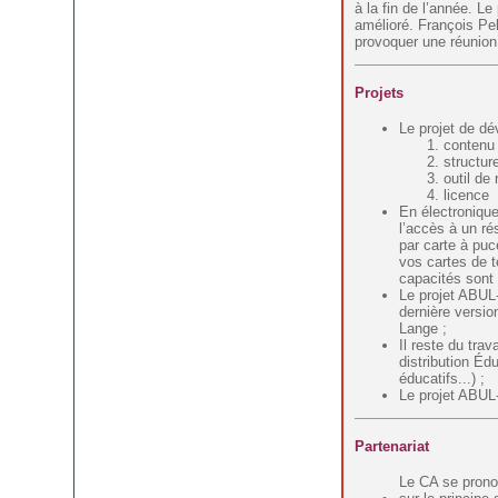
à la fin de l’année. L
amélioré. François Pel
provoquer une réunion 
Projets
Le projet de d
contenu
structur
outil de 
licence
En électronique
l’accès à un ré
par carte à pu
vos cartes de 
capacités sont
Le projet ABUL
dernière version
Lange ;
Il reste du tra
distribution Éd
éducatifs...) ;
Le projet ABUL-
Partenariat
Le CA se prono