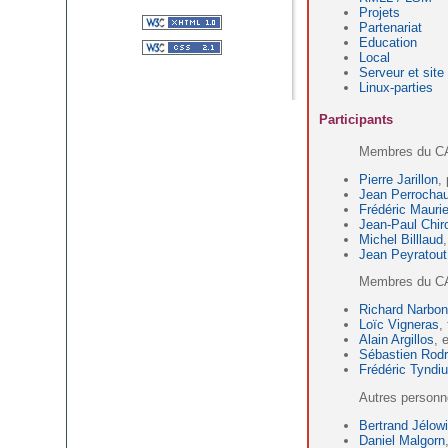
Projets
Partenariat
Education
Local
Serveur et site
Linux-parties
Participants
Membres du CA
Pierre Jarillon
,
Jean Perrochau
Frédéric Maurie
Jean-Paul Chir
Michel Billlaud
,
Jean Peyratout
Membres du CA
Richard Narbo
Loïc Vigneras
,
Alain Argillos
, 
Sébastien Rodr
Frédéric Tyndi
Autres personn
Bertrand Jélowi
Daniel Malgorn