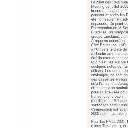
Le bilan des Rencontre
Meeting de juillet 2000
la communication a été
pendant et après les R
été non seulement att
dépassés. Du point de 
l’intervention de M.Sav
Bruxelles, un symposi
groupe EuroLinux ; la 
Afrique se concrétise
Côté Éducation, l’ABUL
à l’Université d’été d
à Hourtin au mois d’a
établis avec de nombre
tout n’est pas encore t
quelques notes de frais
utilisés. Les actes, do
envisagée, ne sont pas
des cassettes enregis
qu’à l’Union des Aveug
effectuer si on souhait
pourrait être créé pou
transcriptions papier,
récoltées par Sébasti
synthèses seront publi
d’impression est aba
2000 seront accessible
Pour les RMLL 2001, le
(Linus Torvalds...), et 