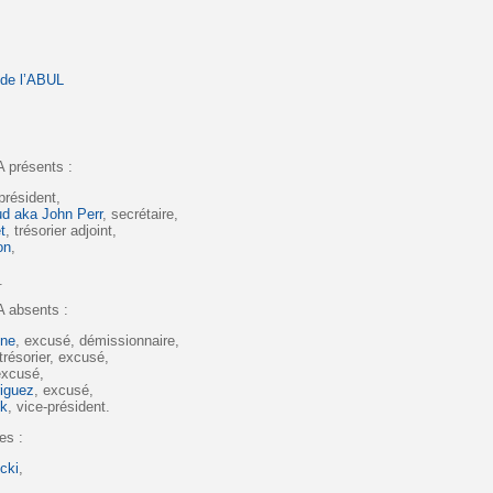
 de l’ABUL
 présents :
 président,
d aka John Perr
, secrétaire,
t
, trésorier adjoint,
on
,
.
 absents :
nne
, excusé, démissionnaire,
 trésorier, excusé,
excusé,
iguez
, excusé,
uk
, vice-président.
es :
cki
,
,