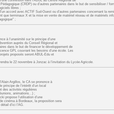
 d’une convention liant l’ABUL au Centre Régional de
Pédagogique (CRDP) ou d’autres partenaires dans le but de sensibiliser / for
giciels libres ;
 d’un accord avec ACTIF Sud-Ouest ou d’autres partenaires concernant la remi
ant que terminaux X et la mise en vente de matériel réseau et de matériels in
agogique" ;
ce à l’unanimité sur le principe d’une
vention auprès du Conseil Régional et
aires dans le but de financer le développement de
licence GPL couvrant les besoins d’une école. Les
projets proposés seront ABUL-Edu et
endra le 22 novembre à Jonzac à l’invitation du Lycée Agricole.
Alain Argillos, le CA se prononce à
le principe de l’intérêt d’un local
nt des activités régulières
éunions, animations...) ;
cki propose l’utilisation d’une
de cinéma à Bordeaux, la proposition sera
détail d’ici l’AG.