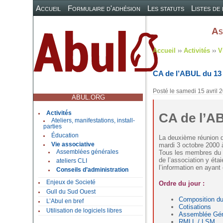
Accueil
Formulaire d'adhésion
Les statuts
Listes de
As
Accueil
››
Activités
››
V
CA de l’ABUL du 13 
Posté le
samedi 15 avril 
ABUL.ORG
Activités
CA de l’A
Ateliers, manifestations, install-
parties
Éducation
La deuxième réunion d
mardi 3 octobre 2000 
Vie associative
Tous les membres du C
Assemblées générales
de l’association y éta
ateliers CLI
l’information en ayant é
Conseils d’administration
Enjeux de Societé
Ordre du jour :
Gull du Sud Ouest
Composition d
L’Abul en bref
Cotisations
Utilisation de logiciels libres
Assemblée Gén
RMLL / LSM