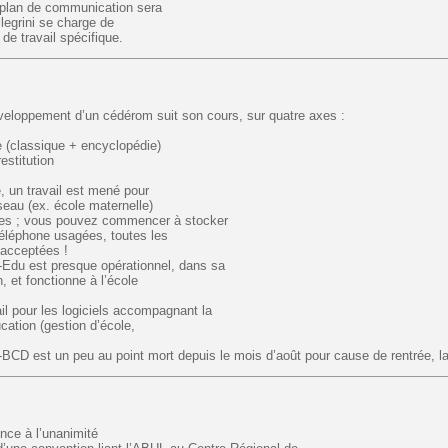
e plan de communication sera
legrini se charge de
de travail spécifique.
éveloppement d’un cédérom suit son cours, sur quatre axes :
e (classique + encyclopédie)
restitution
, un travail est mené pour
seau (ex. école maternelle)
ces ; vous pouvez commencer à stocker
téléphone usagées, toutes les
 acceptées !
-Edu est presque opérationnel, dans sa
, et fonctionne à l’école
vail pour les logiciels accompagnant la
ucation (gestion d’école,
BCD est un peu au point mort depuis le mois d’août pour cause de rentrée, la
nce à l’unanimité