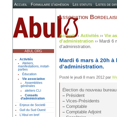
Accueil
Formulaire d'adhésion
Les statuts
Listes de di
Association Bordelaise
Accueil
››
Activités
››
Vie as
d’administration
›› Mardi 6 m
d’administration.
ABUL.ORG
Mardi 6 mars à 20h à l
Activités
Ateliers,
d’administration.
manifestations, install-
parties
Éducation
Posté le
jeudi 8 mars 2012
par
We
Vie associative
Assemblées
générales
Élection du nouveau bureau 
ateliers CLI
–
Président
Conseils
d’administration
–
Vices-Présidents
Enjeux de Societé
–
Comptable
Gull du Sud Ouest
–
Comptable Adjoint
L’Abul en bref