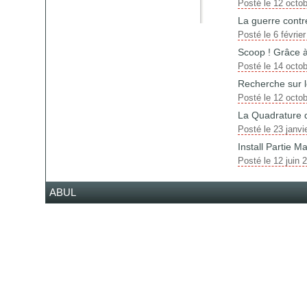
Posté le 12 octo
La guerre contr
Posté le 6 févrie
Scoop ! Grâce à
Posté le 14 octo
Recherche sur l
Posté le 12 octo
La Quadrature d
Posté le 23 janvi
Install Partie M
Posté le 12 juin 
ABUL