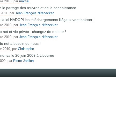
bre 2013, par
martial
e le partage des œuvres et de la connaissance
r 2011, par
Jean François Nifenecker
 la loi HADOPI les téléchargements illégaux vont baisser !
bre 2010, par
Jean François Nifenecker
e net et vie privée : changez de moteur !
bre 2010, par
Jean François Nifenecker
u net a besoin de nous !
er 2010, par
Christophe
andriva le 20 juin 2009 à Libourne
2009, par
Pierre Jarillon