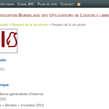
 diffusion
Canal IRC
Plan du site
Contact
sociation Bordelaise des Utilisateurs de Logiciels libr
ocieté
››
Respect de la vie privée
›› Respect de la vie privée
ivée
2015.
brique
llance généralisée d’Internet
 2015
 « libristes » d’octobre 2013