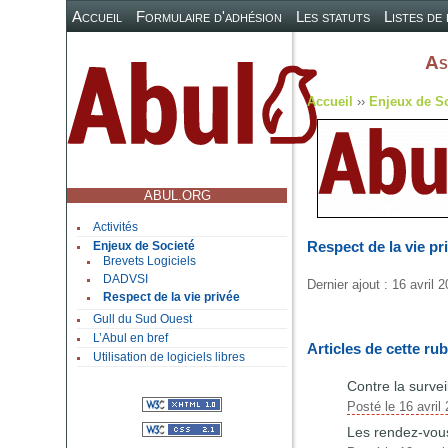
Accueil
Formulaire d'adhésion
Les statuts
Listes de
As
Accueil
››
Enjeux de S
ABUL.ORG
Activités
Respect de la vie pr
Enjeux de Societé
Brevets Logiciels
DADVSI
Dernier ajout : 16 avril 
Respect de la vie privée
Gull du Sud Ouest
L’Abul en bref
Articles de cette ru
Utilisation de logiciels libres
Contre la survei
Posté le 16 avril
Les rendez-vous