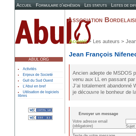
Accueil
Formulaire d'adhésion
Les statuts
Listes de di
Association Bordelaise
Accueil
> Les auteurs > Jean
Jean François Nifene
ABUL.ORG
Activités
Ancien adepte de MSDOS pu
Enjeux de Societé
venu aux LL en passant par
Gull du Sud Ouest
J’ai totalement abandonné 
L’Abul en bref
je découvre le bonheur de la
Utilisation de logiciels
libres
Envoyer un message
Votre adresse email
(obligatoire)
Sujet 
Texte de votre message