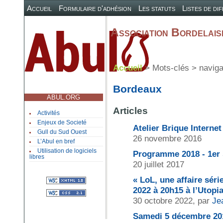
Accueil
Formulaire d'adhésion
Les statuts
Listes de di
Association Bordelaise
Accueil
> Mots-clés > naviga
Bordeaux
ABUL.ORG
Articles
Activités
Enjeux de Societé
Atelier Brique Internet
Gull du Sud Ouest
26 novembre 2016
L’Abul en bref
Utilisation de logiciels
Programme 2018 - 1er
libres
20 juillet 2017
« LoL, une affaire sér
2022 à 20h15 à l’Utopi
30 octobre 2022, par
Je
Samedi 5 décembre 2015