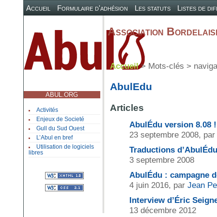
Accueil
Formulaire d'adhésion
Les statuts
Listes de di
Association Bordelaise
Accueil
> Mots-clés > naviga
AbulEdu
ABUL.ORG
Articles
Activités
Enjeux de Societé
AbulÉdu version 8.08 !
Gull du Sud Ouest
23 septembre 2008, pa
L’Abul en bref
Utilisation de logiciels
Traductions d’AbulÉdu 
libres
3 septembre 2008
AbulÉdu : campagne de
4 juin 2016, par
Jean Pe
Interview d’Éric Seig
13 décembre 2012