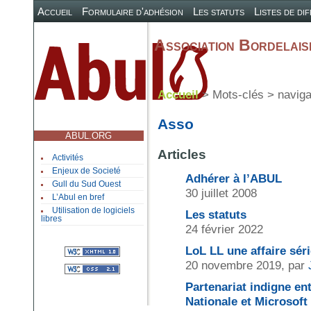
Accueil
Formulaire d'adhésion
Les statuts
Listes de di
Association Bordelaise
Accueil
> Mots-clés > naviga
Asso
ABUL.ORG
Articles
Activités
Enjeux de Societé
Adhérer à l’ABUL
Gull du Sud Ouest
30 juillet 2008
L’Abul en bref
Utilisation de logiciels
Les statuts
libres
24 février 2022
LoL LL une affaire sér
20 novembre 2019, par
Partenariat indigne ent
Nationale et Microsoft