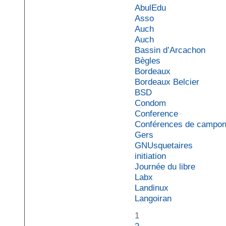
AbulEdu
Asso
Auch
Auch
Bassin d’Arcachon
Bègles
Bordeaux
Bordeaux Belcier
BSD
Condom
Conference
Conférences de campo
Gers
GNUsquetaires
initiation
Journée du libre
Labx
Landinux
Langoiran
1
2