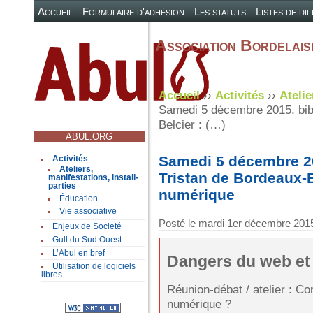
Accueil
Formulaire d'adhésion
Les statuts
Listes de di
Association Bordelaise
Accueil
››
Activités
››
Atelie
Samedi 5 décembre 2015, bibl
Belcier : (…)
ABUL.ORG
Samedi 5 décembre 20
Activités
Ateliers,
Tristan de Bordeaux-B
manifestations, install-
parties
numérique
Éducation
Vie associative
Posté le
mardi 1er décembre 201
Enjeux de Societé
Gull du Sud Ouest
L’Abul en bref
Dangers du web et
Utilisation de logiciels
libres
Réunion-débat / atelier : C
numérique ?