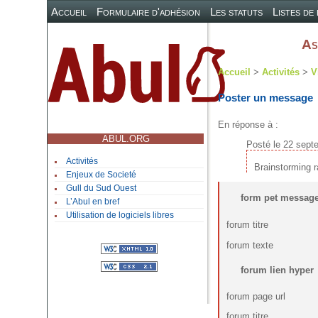
Accueil
Formulaire d'adhésion
Les statuts
Listes de
As
Accueil
>
Activités
>
V
Poster un message
En réponse à :
ABUL.ORG
Posté le 22 sept
Activités
Brainstorming r
Enjeux de Societé
Gull du Sud Ouest
form pet messag
L’Abul en bref
Utilisation de logiciels libres
forum titre
forum texte
forum lien hyper
forum page url
forum titre