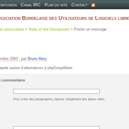
 diffusion
Canal IRC
Plan du site
Contact
sociation Bordelaise des Utilisateurs de Logiciels libr
ie associative
>
State of the Groupware
> Poster un message
embre 2003 , par
Bruno Mery
apide autour d’alternatives à phpGroupWare.
e commentaire
Pour créer des paragraphes, laissez simplement des lignes vides.