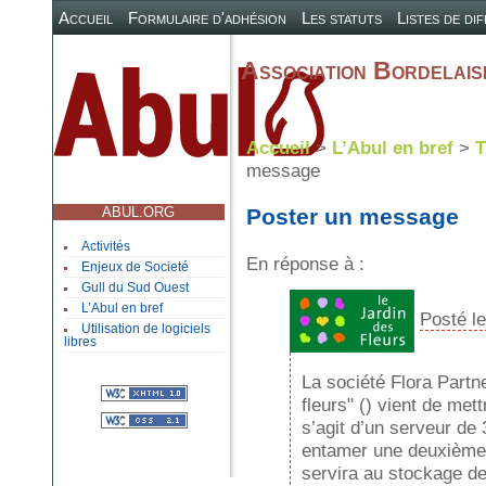
Accueil
Formulaire d'adhésion
Les statuts
Listes de di
Association Bordelaise
Accueil
>
L’Abul en bref
>
T
message
ABUL.ORG
Poster un message
Activités
En réponse à :
Enjeux de Societé
Gull du Sud Ouest
L’Abul en bref
Posté l
Utilisation de logiciels
libres
La société Flora Partne
fleurs" () vient de met
s’agit d’un serveur de 
entamer une deuxième vi
servira au stockage de