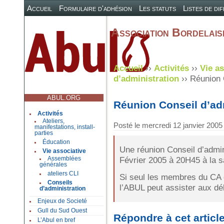
Accueil
Formulaire d'adhésion
Les statuts
Listes de di
Association Bordelaise
Accueil
››
Activités
››
Vie as
d’administration
›› Réunion 
ABUL.ORG
Réunion Conseil d’ad
Activités
Ateliers,
Posté le
mercredi 12 janvier 2005
manifestations, install-
parties
Éducation
Une réunion Conseil d’admini
Vie associative
Février 2005 à 20H45 à la s
Assemblées
générales
ateliers CLI
Si seul les membres du CA o
Conseils
l’ABUL peut assister aux dé
d’administration
Enjeux de Societé
Gull du Sud Ouest
Répondre à cet articl
L’Abul en bref