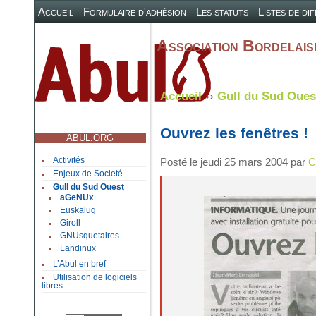
Accueil
Formulaire d'adhésion
Les statuts
Listes de di
Association Bordelaise
Accueil
››
Gull du Sud Oues
Ouvrez les fenêtres !
ABUL.ORG
Activités
Posté le
jeudi 25 mars 2004
par
C
Enjeux de Societé
Gull du Sud Ouest
aGeNUx
Euskalug
Giroll
GNUsquetaires
Landinux
L’Abul en bref
Utilisation de logiciels
libres