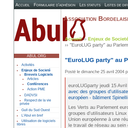
Accueil
Formulaire d'adhésion
Les statuts
Listes de di
Association Bordelaise
Accueil
››
Enjeux de Societ
›› "EuroLUG party" au Parle
ABUL.ORG
"EuroLUG party" au 
Activités
Enjeux de Societé
Posté le
dimanche 25 avril 2004
p
Brevets Logiciels
Articles
Conférences
euroLUGparty jeudi 15 Avril
Action PME
avec des groupes d’utilisate
DADVSI
européen - bâtiment Spinell
Respect de la vie
privée
Les Verts au Parlement euro
Gull du Sud Ouest
groupes d’utilisateurs Linu
L’Abul en bref
Union européenne à une réu
Utilisation de logiciels
le travail de réseau au sein
libres