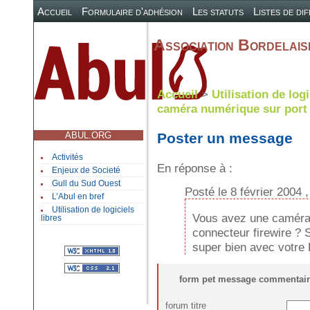
Accueil
Formulaire d'adhésion
Les statuts
Listes de di
Association Bordelaise
Accueil
>
Utilisation de logi
caméra numérique sur port
ABUL.ORG
Poster un message
Activités
En réponse à :
Enjeux de Societé
Gull du Sud Ouest
Posté le 8 février 2004 
L’Abul en bref
Utilisation de logiciels
Vous avez une caméra 
libres
connecteur firewire ? 
super bien avec votre 
form pet message commentair
forum titre