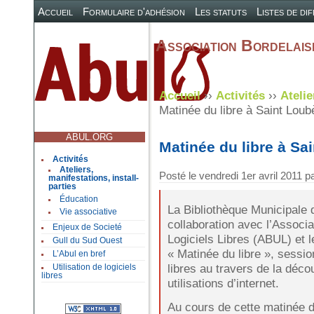
Accueil
Formulaire d'adhésion
Les statuts
Listes de di
Association Bordelaise
Accueil
››
Activités
››
Atelie
Matinée du libre à Saint Loub
ABUL.ORG
Matinée du libre à Sa
Activités
Ateliers,
Posté le
vendredi 1er avril 2011
p
manifestations, install-
parties
Éducation
La Bibliothèque Municipale
Vie associative
collaboration avec l’Associa
Enjeux de Societé
Logiciels Libres (ABUL) et 
Gull du Sud Ouest
« Matinée du libre », session
L’Abul en bref
libres au travers de la déco
Utilisation de logiciels
libres
utilisations d’internet.
Au cours de cette matinée 