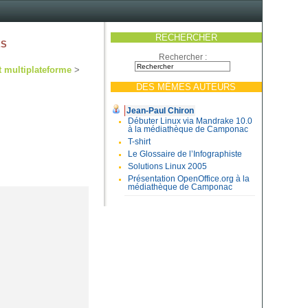
RECHERCHER
es
Rechercher :
t multiplateforme
>
DES MÊMES AUTEURS
Jean-Paul Chiron
Débuter Linux via Mandrake 10.0
à la médiathèque de Camponac
T-shirt
Le Glossaire de l’Infographiste
Solutions Linux 2005
Présentation OpenOffice.org à la
médiathèque de Camponac