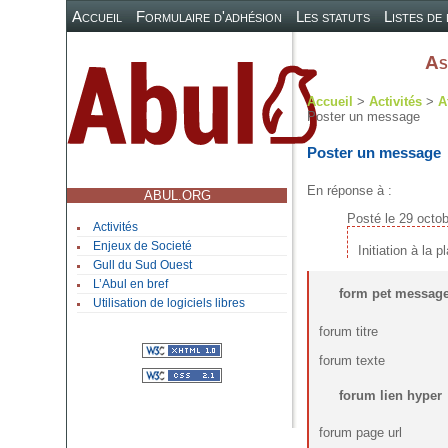
Accueil
Formulaire d'adhésion
Les statuts
Listes de
As
Accueil
>
Activités
>
A
Poster un message
Poster un message
En réponse à :
ABUL.ORG
Posté le 29 octo
Activités
Enjeux de Societé
Initiation à la
Gull du Sud Ouest
L’Abul en bref
form pet messag
Utilisation de logiciels libres
forum titre
forum texte
forum lien hyper
forum page url