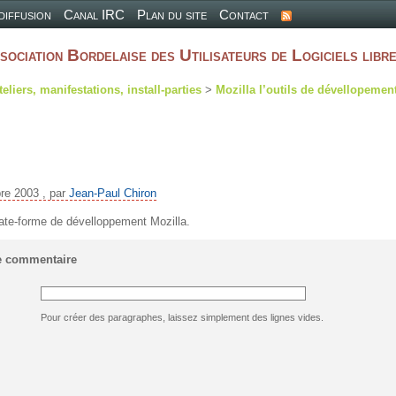
 diffusion
Canal IRC
Plan du site
Contact
sociation Bordelaise des Utilisateurs de Logiciels libr
teliers, manifestations, install-parties
>
Mozilla l’outils de dévellopemen
bre 2003 , par
Jean-Paul Chiron
 plate-forme de dévelloppement Mozilla.
e commentaire
Pour créer des paragraphes, laissez simplement des lignes vides.