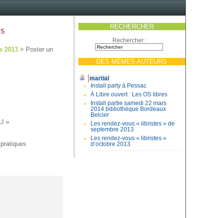
RECHERCHER
es
Rechercher :
e 2013
> Poster un
DES MÊMES AUTEURS
martial
Install party à Pessac
À Libre ouvert : Les OS libres
Install partie samedi 22 mars
2014 bibliothèque Bordeaux
Belcier
LI »
Les rendez-vous « libristes » de
septembre 2013
Les rendez-vous « libristes »
 pratiques
d’octobre 2013