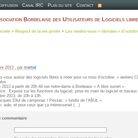
 diffusion
Canal IRC
Plan du site
Contact
sociation Bordelaise des Utilisateurs de Logiciels libr
ocieté
>
Respect de la vie privée
>
Les rendez-vous « libristes » d’octobr
bre 2013 , par
martial
-vous autour des logiciels libres à noter pour ce mois d’octobre. « ateliers C
plus
e 2013 à partir de 20h 66 rue notre-dame à Bordeaux « À libre ouvert »
fice : Exposé sur les fonctions du logiciel, prise en main du logiciel et travaux
bre 2013, de 10h à 13h
cques Ellul de camponac / Pessac. « lundis de l’ABUL »
n, aide, et pour ceux que ça intéresserait (…)
e commentaire