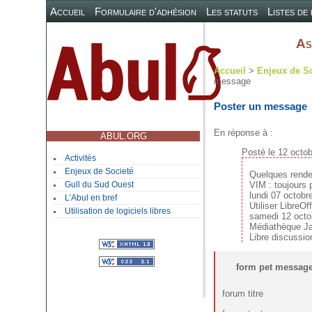
Accueil
Formulaire d'adhésion
Les statuts
Listes de
As
Accueil
>
Enjeux de S
message
Poster un message
En réponse à :
ABUL.ORG
Posté le 12 octo
Activités
Enjeux de Societé
Quelques rendez
VIM : toujours 
Gull du Sud Ouest
lundi 07 octobr
L’Abul en bref
Utiliser LibreOf
Utilisation de logiciels libres
samedi 12 octo
Médiathèque Ja
Libre discussio
form pet messag
forum titre