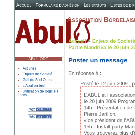
Accueil
Formulaire d'adhésion
Les statuts
Listes de di
Association Bordelaise
Accueil
>
Enjeux de Societé
Partie Mandriva le 20 juin 
ABUL.ORG
Poster un message
Activités
En réponse à :
Enjeux de Societé
Gull du Sud Ouest
Posté le 12 juin 2009 , 
L’Abul en bref
Utilisation de logiciels
L’ABUL et l’association
libres
le 20 juin 2009 Progr
14h - Présentation de 
Pierre Jarillon,
vice président de l’AB
15h - Install party Man
Vous trouverez plus d’i