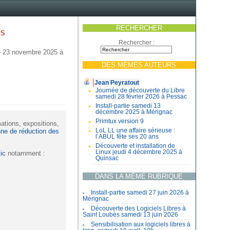
RECHERCHER
es
Rechercher :
 le 23 novembre 2025 à
DES MÊMES AUTEURS
Jean Peyratout
Journée de découverte du Libre
samedi 28 février 2026 à Pessac
Install-partie samedi 13
décembre 2025 à Mérignac
Primtux version 9
mations, expositions,
LoL LL une affaire sérieuse :
ne de réduction des
l’ABUL fête ses 20 ans
Découverte et installation de
Linux jeudi 4 décembre 2025 à
tic
notamment :
Quinsac
DANS LA MÊME RUBRIQUE
Install-partie samedi 27 juin 2026 à
Mérignac
Découverte des Logiciels Libres à
Saint Loubès samedi 13 juin 2026
Sensibilisation aux logiciels libres à