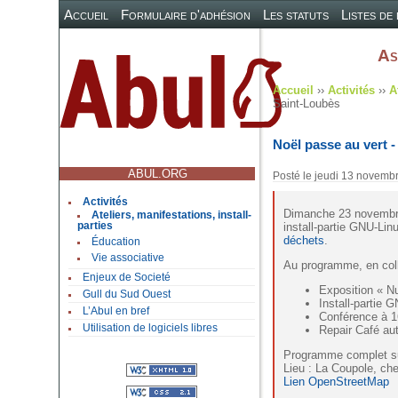
Accueil
Formulaire d'adhésion
Les statuts
Listes de
As
Accueil
››
Activités
››
A
Saint-Loubès
Noël passe au vert -
ABUL.ORG
Posté le
jeudi 13 novemb
Activités
Dimanche 23 novembr
Ateliers, manifestations, install-
parties
install-partie GNU-Li
déchets
.
Éducation
Vie associative
Au programme, en coll
Enjeux de Societé
Exposition « Nu
Gull du Sud Ouest
Install-partie 
L’Abul en bref
Conférence à 1
Utilisation de logiciels libres
Repair Café au
Programme complet 
Lieu : La Coupole, ch
Lien OpenStreetMap