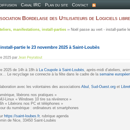
 diffusion
Canal IRC
Plan du site
Contact
sociation Bordelaise des Utilisateurs de Logiciels libr
teliers, manifestations, install-parties
›› Noël passe au vert - install-partie
 install-partie le 23 novembre 2025 à Saint-Loubès
re 2025
par
Jean Peyratout
e 2025 de 14h à 18h à
La Coupole à Saint-Loubès
, après-midi d’ateliers, ani
nux… Le recyclage se connecte à la fête dans le cadre de la
semaine européen
aboration avec les volontaires des associations
Abul
,
Sud-Ouest.org
et
Libre
mérique, libérons nos pratiques »
GNU-Linux « Windows 10 tire sa révérence »
6h « Libérons nos PC et téléphones »
tour du numérique : ordinateurs et smartphones
sur
https://saint-loubes.fr
, rubrique agenda
emin de Nice, 33450 Saint-Loubès