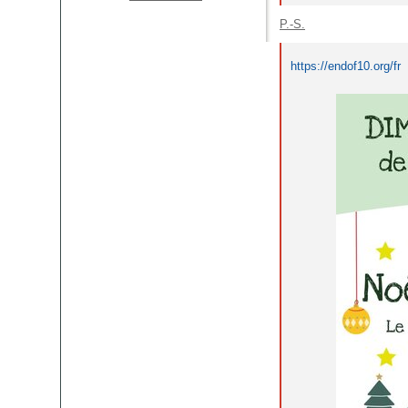
P.-S.
https://endof10.org/fr