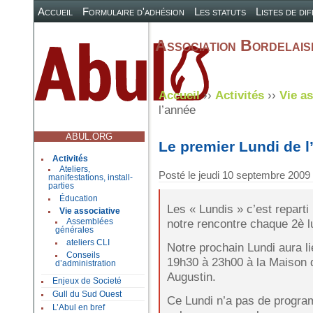
Accueil
Formulaire d'adhésion
Les statuts
Listes de di
Association Bordelaise
Accueil
››
Activités
››
Vie as
l’année
ABUL.ORG
Le premier Lundi de l
Activités
Ateliers,
Posté le
jeudi 10 septembre 2009
manifestations, install-
parties
Éducation
Les « Lundis » c’est reparti
Vie associative
notre rencontre chaque 2è l
Assemblées
générales
ateliers CLI
Notre prochain Lundi aura li
Conseils
19h30 à 23h00 à la Maison 
d’administration
Augustin.
Enjeux de Societé
Gull du Sud Ouest
Ce Lundi n’a pas de progra
L’Abul en bref