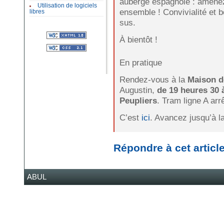
auberge espagnole : amene
Utilisation de logiciels
ensemble ! Convivialité et
libres
sus.
À bientôt !
En pratique
Rendez-vous à la
Maison d
Augustin,
de 19 heures 30 
Peupliers
. Tram ligne A arr
C’est
ici
. Avancez jusqu’à la
Répondre à cet articl
ABUL