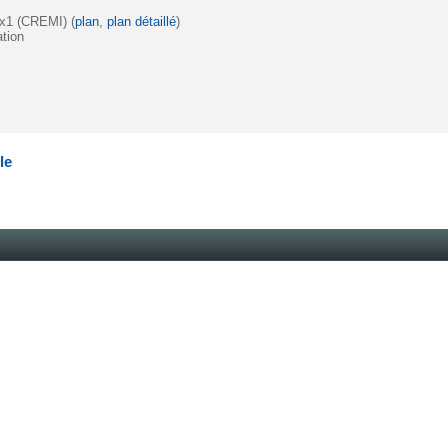
ux1 (CREMI) (
plan
,
plan détaillé
)
ation
le