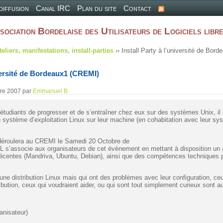
 diffusion
Canal IRC
Plan du site
Contact
sociation Bordelaise des Utilisateurs de Logiciels libr
teliers, manifestations, install-parties
›› Install Party à l’université de Bor
iversité de Bordeaux1 (CREMI)
bre 2007
par
Emmanuel B.
 étudiants de progresser et de s’entraîner chez eux sur des systèmes Unix, il
un système d’exploitation Linux sur leur machine (en cohabitation avec leur sy
e déroulera au CREMI le Samedi 20 Octobre de
 s’associe aux organisateurs de cet évènement en mettant à disposition un
s récentes (Mandriva, Ubuntu, Debian), ainsi que des compétences technique
une distribution Linux mais qui ont des problèmes avec leur configuration, ce
ribution, ceux qui voudraient aider, ou qui sont tout simplement curieux sont a
anisateur)