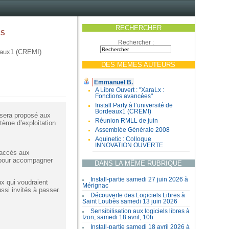
RECHERCHER
es
Rechercher :
deaux1 (CREMI)
DES MÊMES AUTEURS
Emmanuel B.
A Libre Ouvert : "XaraLx :
Fonctions avancées"
Install Party à l’université de
Bordeaux1 (CREMI)
 sera proposé aux
Réunion RMLL de juin
stème d’exploitation
Assemblée Générale 2008
Aquinetic : Colloque
INNOVATION OUVERTE
 accès aux
s pour accompagner
DANS LA MÊME RUBRIQUE
Install-partie samedi 27 juin 2026 à
ux qui voudraient
Mérignac
ussi invités à passer.
Découverte des Logiciels Libres à
Saint Loubès samedi 13 juin 2026
Sensibilisation aux logiciels libres à
Izon, samedi 18 avril, 10h
Install-partie samedi 18 avril 2026 à