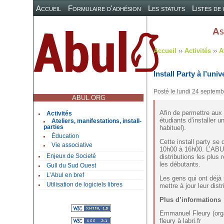
Accueil
Formulaire d'adhésion
Les statuts
Listes de
As
Accueil
››
Activités
››
A
Install Party à l’un
Posté le
lundi 24 septem
ABUL.ORG
Afin de permettre aux
Activités
étudiants d’installer 
Ateliers, manifestations, install-
parties
habituel).
Éducation
Cette install party s
Vie associative
10h00 à 16h00. L’ABUL
distributions les plu
Enjeux de Societé
les débutants.
Gull du Sud Ouest
L’Abul en bref
Les gens qui ont déjà 
Utilisation de logiciels libres
mettre à jour leur dist
Plus d’informations
Emmanuel Fleury (org
fleury à labri.fr