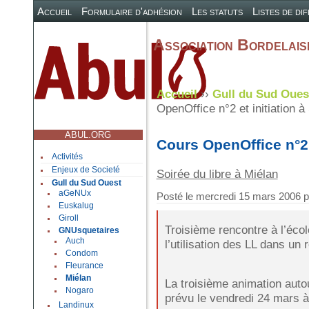
Accueil
Formulaire d'adhésion
Les statuts
Listes de di
Association Bordelaise
Accueil
››
Gull du Sud Oues
OpenOffice n°2 et initiation à
ABUL.ORG
Cours OpenOffice n°2 e
Activités
Enjeux de Societé
Soirée du libre à Miélan
Gull du Sud Ouest
aGeNUx
Posté le
mercredi 15 mars 2006
p
Euskalug
Giroll
Troisième rencontre à l’éco
GNUsquetaires
Auch
l’utilisation des LL dans u
Condom
Fleurance
Miélan
La troisième animation autou
Nogaro
prévu le vendredi 24 mars à
Landinux