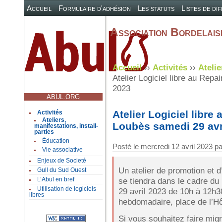
Accueil
Formulaire d'adhésion
Les statuts
Listes de di
Association Bordelaise
Accueil
››
Activités
››
Atelie
Atelier Logiciel libre au Repa
2023
ABUL.ORG
Atelier Logiciel libre
Activités
Ateliers,
Loubès samedi 29 avr
manifestations, install-
parties
Éducation
Posté le
mercredi 12 avril 2023
pa
Vie associative
Enjeux de Societé
Un atelier de promotion et d’a
Gull du Sud Ouest
se tiendra dans le cadre du
L’Abul en bref
Utilisation de logiciels
29 avril 2023 de 10h à 12h
libres
hebdomadaire, place de l’Hô
Si vous souhaitez faire mig