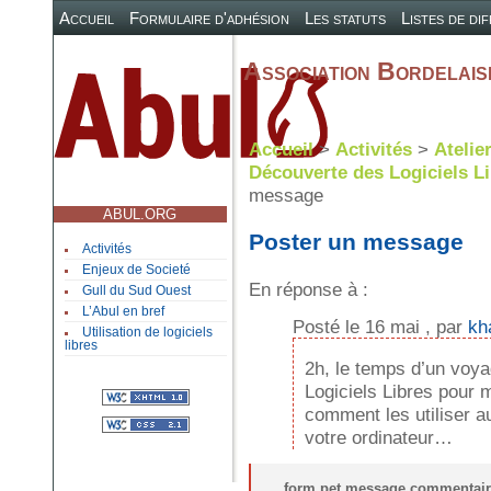
Accueil
Formulaire d'adhésion
Les statuts
Listes de di
Association Bordelaise
Accueil
>
Activités
>
Atelie
Découverte des Logiciels L
message
ABUL.ORG
Poster un message
Activités
Enjeux de Societé
En réponse à :
Gull du Sud Ouest
L’Abul en bref
Posté le 16 mai , par
kh
Utilisation de logiciels
libres
2h, le temps d’un voya
Logiciels Libres pour 
comment les utiliser a
votre ordinateur…
form pet message commentair