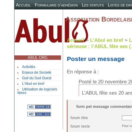
Accueil
Formulaire d'adhésion
Les statuts
Listes de di
Association Bordelaise
Accueil
>
L’Abul en bref
>
L
sérieuse : l’ABUL fête ses 
ABUL.ORG
Poster un message
Activités
En réponse à :
Enjeux de Societé
Gull du Sud Ouest
Posté le 20 novembre 2
L’Abul en bref
Utilisation de logiciels
L’ABUL fête ses 20 an
libres
form pet message commentair
forum titre
forum texte
Pour c