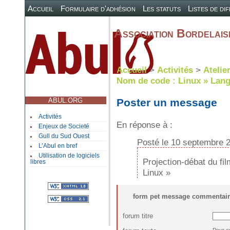
Accueil
Formulaire d'adhésion
Les statuts
Listes de di
Association Bordelaise
Accueil
>
Activités
>
Atelie
Nom de code : Linux » Lang
ABUL.ORG
Poster un message
Activités
En réponse à :
Enjeux de Societé
Gull du Sud Ouest
Posté le 10 septembre 
L’Abul en bref
Utilisation de logiciels
Projection-débat du f
libres
Linux »
form pet message commentair
forum titre
Pour c