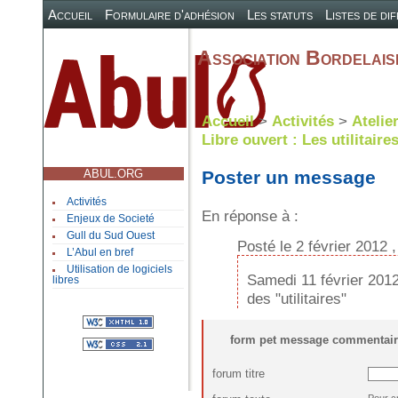
Accueil
Formulaire d'adhésion
Les statuts
Listes de di
Association Bordelaise
Accueil
>
Activités
>
Atelie
Libre ouvert : Les utilitaires
ABUL.ORG
Poster un message
Activités
En réponse à :
Enjeux de Societé
Gull du Sud Ouest
Posté le 2 février 2012 
L’Abul en bref
Utilisation de logiciels
Samedi 11 février 2012
libres
des "utilitaires"
form pet message commentair
forum titre
Pour c