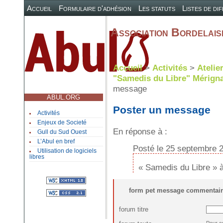
Accueil
Formulaire d'adhésion
Les statuts
Listes de di
Association Bordelaise
Accueil
>
Activités
>
Atelie
"Samedis du Libre" Mérigna
message
ABUL.ORG
Poster un message
Activités
Enjeux de Societé
En réponse à :
Gull du Sud Ouest
L’Abul en bref
Posté le 25 septembre 2
Utilisation de logiciels
libres
« Samedis du Libre » 
form pet message commentair
forum titre
Pour c