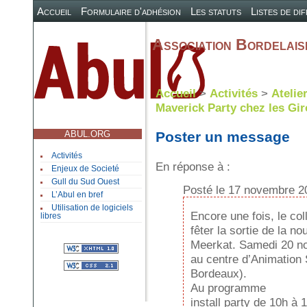
Accueil
Formulaire d'adhésion
Les statuts
Listes de di
Association Bordelaise
Accueil
>
Activités
>
Atelie
Maverick Party chez les Gir
ABUL.ORG
Poster un message
Activités
En réponse à :
Enjeux de Societé
Gull du Sud Ouest
Posté le 17 novembre 2
L’Abul en bref
Utilisation de logiciels
Encore une fois, le col
libres
fêter la sortie de la n
Meerkat. Samedi 20 no
au centre d’Animation 
Bordeaux).
Au programme
install party de 10h à 