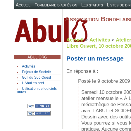
Accueil
Formulaire d'adhésion
Les statuts
Listes de di
Association Bordelaise
Accueil
>
Activités
>
Atelie
Libre Ouvert, 10 octobre 20
ABUL.ORG
Poster un message
Activités
En réponse à :
Enjeux de Societé
Gull du Sud Ouest
Posté le 9 octobre 2009
L’Abul en bref
Utilisation de logiciels
Samedi 10 octobre 2009
libres
atelier mensuelle « À L
médiathèque de Pessa
avec l’ABUL et SCIDER
Dessin avec des outils 
Vous pourrez si vous le
pratique. Aucune conna