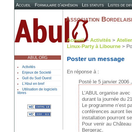
Accueil
Formulaire d'adhésion
Les statuts
Listes de di
Association Bordelaise
Accueil
>
Activités
>
Atelie
Linux-Party à Libourne
> Po
ABUL.ORG
Poster un message
Activités
En réponse à :
Enjeux de Societé
Gull du Sud Ouest
Posté le 5 janvier 2006 
L’Abul en bref
Utilisation de logiciels
L’ABUL organise avec l
libres
durant la journée du 
Le programme n’est pa
conférences auront lie
installation pourront s
Pour venir au Château 
Bergerac.