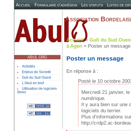
Accueil
Formulaire d'adhésion
Les statuts
Listes de di
Association Bordelaise
Accueil
>
Gull du Sud Oues
à Agen
> Poster un message
ABUL.ORG
Poster un message
Activités
En réponse à :
Enjeux de Societé
Gull du Sud Ouest
Posté le 10 octobre 200
L’Abul en bref
Utilisation de logiciels
Mercredi 21 janvier, 
libres
numérique.
Il y aura bien sur une
logiciels du terrier.
Plus d’informations sur
http://crdp2.ac-bordeau