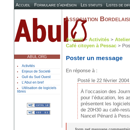
Accueil
Formulaire d'adhésion
Les statuts
Listes de di
Association Bordelaise
Accueil
>
Activités
>
Atelie
Café citoyen à Pessac
> Pos
ABUL.ORG
Poster un message
Activités
En réponse à :
Enjeux de Societé
Gull du Sud Ouest
Posté le 22 février 2004
L’Abul en bref
Utilisation de logiciels
À l’occasion des Journé
libres
pour l’éducation, les
présentent les logiciels
de 20H30 au café-resta
Nancel Pénard à Pessa
form pet message commentair