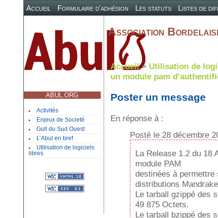
Accueil
Formulaire d'adhésion
Les statuts
Listes de di
Association Bordelaise
Accueil
>
Utilisation de logi
un module pam d’authentifi
ABUL.ORG
Poster un message
Activités
En réponse à :
Enjeux de Societé
Gull du Sud Ouest
Posté le 28 décembre 2
L’Abul en bref
Utilisation de logiciels
La Release 1.2 du 18 A
libres
module PAM
destinées à permettre
distributions Mandrake
Le tarball gzippé des s
49 875 Octets.
Le tarball bzippé des 