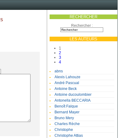
RECHERCHER
es
Rechercher :
LES AUTEURS
1
2
3
4
abns
Alexis Lahouze
André Pascual
Antoine Beck
Antoine ducoulombier
Antonella BECCARIA
Benoît Falque
Bernard Mayer
Bruno Mery
Charles Rèche
Christophe
Christophe Attias