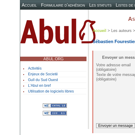
Accueil
Formulaire d'adhésion
Les statuts
Listes de
As
Accueil
> Les auteurs >
Sébastien Fourestie
Envoyer un mess
ABUL.ORG
Votre adresse email
Activités
(obligatoire)
Texte de votre messa
Enjeux de Societé
(obligatoire)
Gull du Sud Ouest
L’Abul en bref
Utilisation de logiciels libres