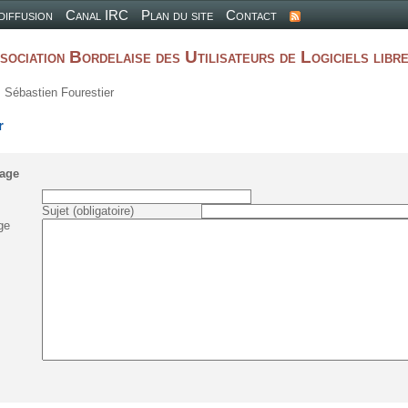
 diffusion
Canal IRC
Plan du site
Contact
sociation Bordelaise des Utilisateurs de Logiciels libr
 Sébastien Fourestier
r
age
Sujet (obligatoire)
ge