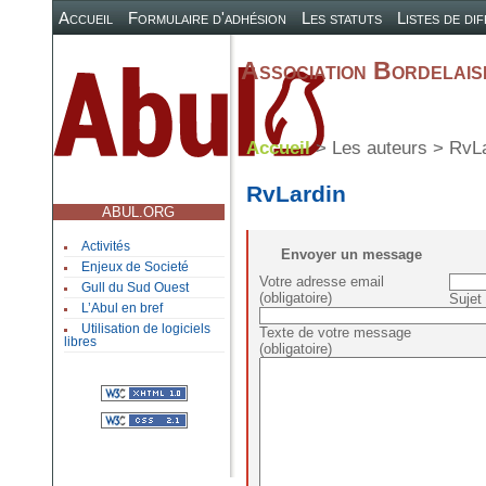
Accueil
Formulaire d'adhésion
Les statuts
Listes de di
Association Bordelaise
Accueil
> Les auteurs > RvL
RvLardin
ABUL.ORG
Activités
Envoyer un message
Enjeux de Societé
Votre adresse email
Gull du Sud Ouest
(obligatoire)
Sujet 
L’Abul en bref
Utilisation de logiciels
Texte de votre message
libres
(obligatoire)