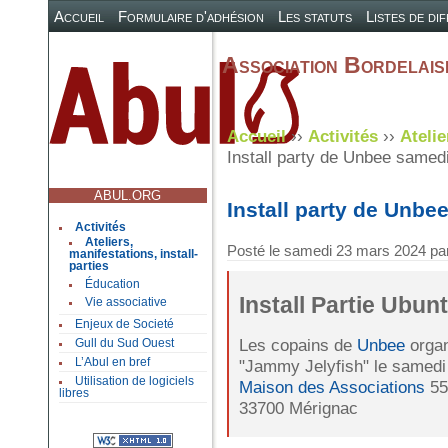
Accueil
Formulaire d'adhésion
Les statuts
Listes de di
Association Bordelaise
Accueil
››
Activités
››
Atelie
Install party de Unbee samedi
ABUL.ORG
Install party de Unbe
Activités
Ateliers,
Posté le
samedi 23 mars 2024
pa
manifestations, install-
parties
Éducation
Install Partie Ubun
Vie associative
Enjeux de Societé
Les copains de
Unbee
organ
Gull du Sud Ouest
L’Abul en bref
"Jammy Jelyfish" le samedi 
Utilisation de logiciels
Maison des Associations
55
libres
33700 Mérignac