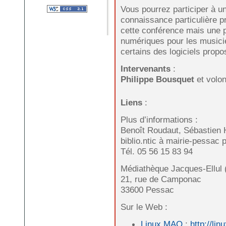
Vous pourrez participer à un
connaissance particulière p
cette conférence mais une pra
numériques pour les musicie
certains des logiciels propo
Intervenants
:
Philippe Bousquet
et volon
Liens
:
Plus d’informations :
Benoît Roudaut, Sébastien 
biblio.ntic à mairie-pessac p
Tél. 05 56 15 83 94
Médiathèque Jacques-Ellul
21, rue de Camponac
33600 Pessac
Sur le Web :
Linux MAO
:
http://li