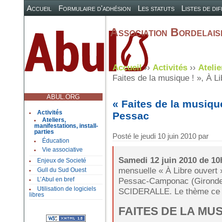
Accueil
Formulaire d'adhésion
Les statuts
Listes de di
Association Bordelaise
Accueil
››
Activités
››
Atelie
Faites de la musique ! », À Li
ABUL.ORG
« Faites de la musique
Activités
Pessac
Ateliers,
manifestations, install-
parties
Posté le
jeudi 10 juin 2010
par
Éducation
Vie associative
Samedi 12 juin 2010 de 10
Enjeux de Societé
mensuelle « À Libre ouvert 
Gull du Sud Ouest
Pessac-Camponac (Gironde) 
L’Abul en bref
Utilisation de logiciels
SCIDERALLE. Le thème ce m
libres
FAITES DE LA MUS