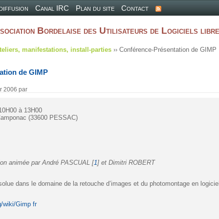
 diffusion
Canal IRC
Plan du site
Contact
sociation Bordelaise des Utilisateurs de Logiciels libr
teliers, manifestations, install-parties
›› Conférence-Présentation de GIMP
ation de GIMP
er 2006
par
 10H00 à 13H00
 Camponac (33600 PESSAC)
tion animée par André PASCUAL
[
1
]
et Dimitri ROBERT
solue dans le domaine de la retouche d’images et du photomontage en logiciel 
g/wiki/Gimp fr
/