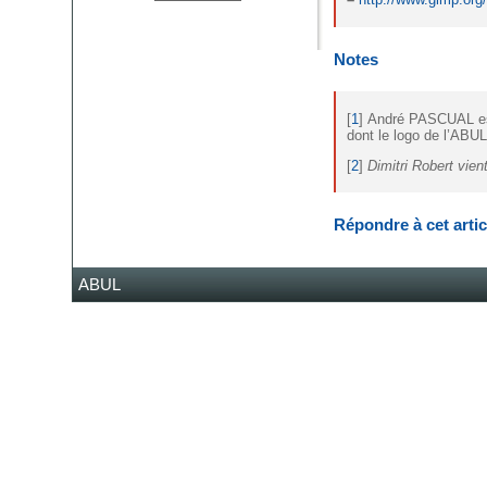
Notes
[
1
]
André PASCUAL es
dont le logo de l’ABUL
[
2
]
Dimitri Robert vien
Répondre à cet artic
ABUL