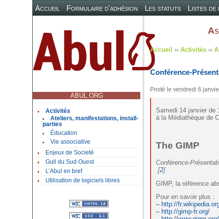
Accueil
Formulaire d'adhésion
Les statuts
Listes de
As
Accueil
››
Activités
››
A
Conférence-Présent
Posté le
vendredi 6 janvi
ABUL.ORG
Samedi 14 janvier de
Activités
à la Médiathèque de
Ateliers, manifestations, install-
parties
Éducation
Vie associative
The GIMP
Enjeux de Societé
Conférence-Présenta
Gull du Sud Ouest
[
2
]
L’Abul en bref
Utilisation de logiciels libres
GIMP, la référence ab
Pour en savoir plus :
–
http://fr.wikipedia.or
–
http://gimp-fr.org/
–
http://www.gimp.org