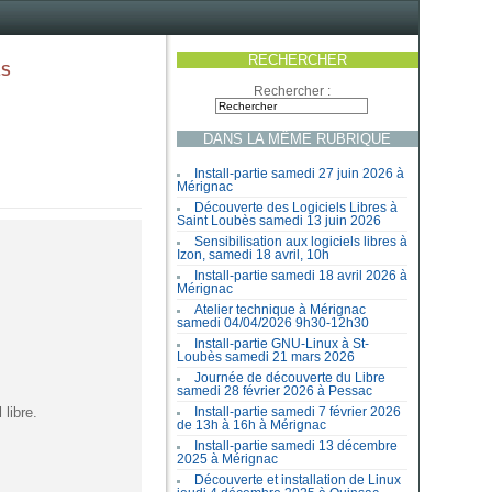
RECHERCHER
es
Rechercher :
DANS LA MÊME RUBRIQUE
Install-partie samedi 27 juin 2026 à
Mérignac
Découverte des Logiciels Libres à
Saint Loubès samedi 13 juin 2026
Sensibilisation aux logiciels libres à
Izon, samedi 18 avril, 10h
Install-partie samedi 18 avril 2026 à
Mérignac
Atelier technique à Mérignac
samedi 04/04/2026 9h30-12h30
Install-partie GNU-Linux à St-
Loubès samedi 21 mars 2026
Journée de découverte du Libre
samedi 28 février 2026 à Pessac
libre.
Install-partie samedi 7 février 2026
de 13h à 16h à Mérignac
Install-partie samedi 13 décembre
2025 à Mérignac
Découverte et installation de Linux